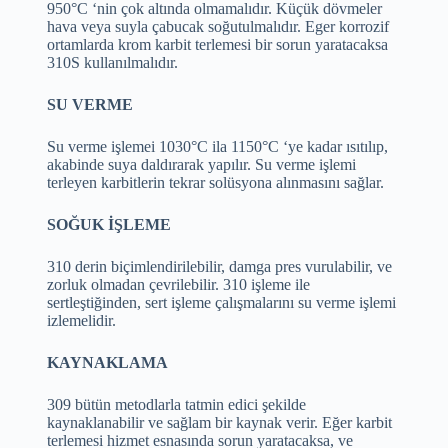
950°C ‘nin çok altında olmamalıdır. Küçük dövmeler
hava veya suyla çabucak soğutulmalıdır. Eger korrozif
ortamlarda krom karbit terlemesi bir sorun yaratacaksa
310S kullanılmalıdır.
SU VERME
Su verme işlemei 1030°C ila 1150°C ‘ye kadar ısıtılıp,
akabinde suya daldırarak yapılır. Su verme işlemi
terleyen karbitlerin tekrar solüsyona alınmasını sağlar.
SOĞUK İŞLEME
310 derin biçimlendirilebilir, damga pres vurulabilir, ve
zorluk olmadan çevrilebilir. 310 işleme ile
sertleştiğinden, sert işleme çalışmalarını su verme işlemi
izlemelidir.
KAYNAKLAMA
309 bütün metodlarla tatmin edici şekilde
kaynaklanabilir ve sağlam bir kaynak verir. Eğer karbit
terlemesi hizmet esnasında sorun yaratacaksa, ve