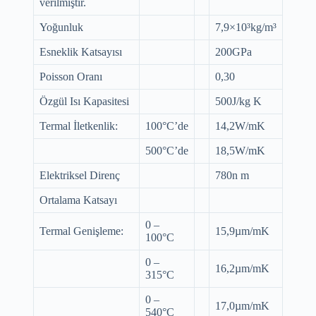
verilmiştir.
Yoğunluk
7,9×10³kg/m³
Esneklik Katsayısı
200GPa
Poisson Oranı
0,30
Özgül Isı Kapasitesi
500J/kg K
Termal İletkenlik:
100°C’de
14,2W/mK
500°C’de
18,5W/mK
Elektriksel Direnç
780n m
Ortalama Katsayı
0 –
Termal Genişleme:
15,9µm/mK
100°C
0 –
16,2µm/mK
315°C
0 –
17,0µm/mK
540°C