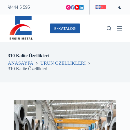
S
444 5 595
k
i
p
t
E-KATALOG
o
c
o
n
t
310 Kalite Özellikleri
e
n
ANASAYFA
ÜRÜN ÖZELLİKLERİ
t
310 Kalite Özellikleri