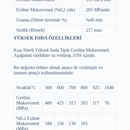
Ezilme Mukavemeti (%0,2 yük)
205 MPamin
Uzama (50mm üzerinde %)
%40 min
Sertlik (Brinell)
217 max
YÜKSEK ISIDA ÖZELLİKLERİ
Kısa Süreli Yüksek Isıda Tipik Gerilim Mukavemeti.
Aşağıdaki özellikler su verilmiş 310S içindir.
Bu değerler rehber olmak amacı ile verilmiştir ve
tasarım amaçlı kullanılmamalıdır.
Sıcaklık°C
500
600
700
800
925
1040
Gerilim
Mukavemeti
480
425
315
205
117
76
(MPa)
%0,2 Ezilme
Mukavemeti
180
156
130
105
(MPa)