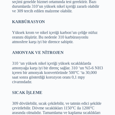
seçimi genelde hizmet ortamında test gerektirir. Bazı
durumlarda 310’un yüksek nikel içeriği zararlı olabilir
ve 309 tercih edilen malzeme olabilir.
KARBÜRASYON
Yüksek krom ve nikel içeriği karbon’un çeliğe nüfuz
oranını düşürür. Bu nedenle 310 karbürasyonlu
atmosfere karşı iyi bir dirence sahiptir.
AMONYAK VE NİTROJEN
310 ‘un yüksek nikel içeriği yüksek sıcaklıklarda
amonyağa karşı iyi bir direnç sağlar. 310 ‘un %5-6 NH3
içeren bir amonyak konvertöründe 500°C ‘ta 30,000
saat sonra gösterdiği korozyon oranı 0,1 mpy
civarındadır.
SICAK İŞLEME
309 dövülebilir, sıcak çekilebilir, ve tatmin edici şekilde
çevirilebilir. Dövme sıcaklıkları 1150°C ila 1200°C
arasında olmalıdır. Tamamlama ve kaplama sıcaklıkları