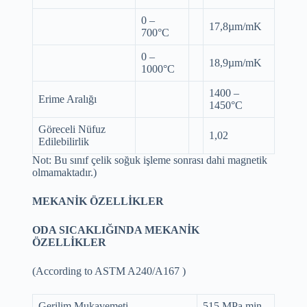
0 –
17,8µm/mK
700°C
0 –
18,9µm/mK
1000°C
1400 –
Erime Aralığı
1450°C
Göreceli Nüfuz
1,02
Edilebilirlik
Not: Bu sınıf çelik soğuk işleme sonrası dahi magnetik
olmamaktadır.)
MEKANİK ÖZELLİKLER
ODA SICAKLIĞINDA MEKANİK
ÖZELLİKLER
(According to ASTM A240/A167 )
Gerilim Mukavemeti
515 MPa min