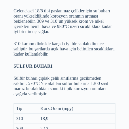
Geleneksel 18/8 tipi paslanmaz çelikler için su buharı
oranı yükseldiğinde korozyon oranının artması
beklenebilir. 309 ve 310’un yüksek krom ve nikel
içerikleri nemli hava ve 980°C üzeri sıcaklıklara kadar
iyi bir direnç sağlar.
310 karbon diokside karşıda iyi bir skalalı dirence
sahiptir, bu şartlarda açık hava için belirtilen sıcaklıklara
kadar kullanılabilir.
SÜLFÜR BUHARI
Sülfür buharı çıplak çelik sınıflarına gecikmeden
saldırır. 570°C ‘de akıtılan sülfür buharına 1300 saat
maruz bırakıldıktan sonraki tipik korozyon oranları
aşağıda verilmiştir.
Tip
Korz.Oranı (mpy)
310
18,9
309
22,3